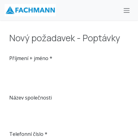
Přejít na obsah
Nový požadavek - Poptávky
Příjmení + jméno *
Název společnosti
Telefonní číslo *